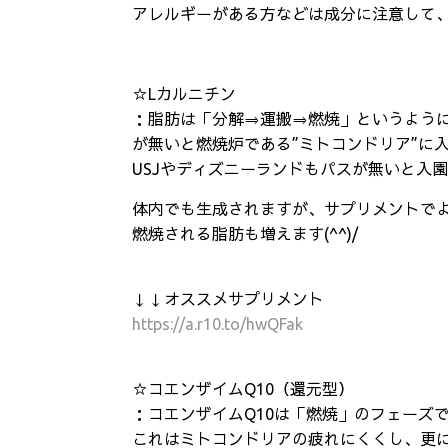
アレルギーがある方などは成分に注意して
☆Lカルニチン
：脂肪は「分解⇒運搬⇒燃焼」というように
が無いと燃焼炉である”ミトコンドリア”に
USJやディズニーランドもパスが無いと入園
体内でも生成されますが、サプリメントでよ
燃焼される脂肪も増えます(^^)/
↓↓オススメサプリメント
https://a.r10.to/hwQFak
☆コエンザイムQ10（還元型）
：コエンザイムQ10は「燃焼」のフェーズ
これはミトコンドリアの疲れにくくし、更