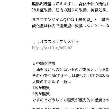
脂肪燃焼量も増えますし、身体全体の活動
冷え症改善、筋肉の凝りの改善、美容効果
またコエンザイムQ10は「酸化型」と「還
酸化型は体内で還元型に変換しないといけ
↓↓オススメサプリメント
https://a.r10.to/h69fhZ
☆中鎖脂肪酸
：油も良いものと悪いものがあるというお
その中でもMCTオイルは最も注目度の高い
人間のエネルギー源は
1番が糖質
2番が脂質
ですのでどうしても糖質が優先的に燃焼さ