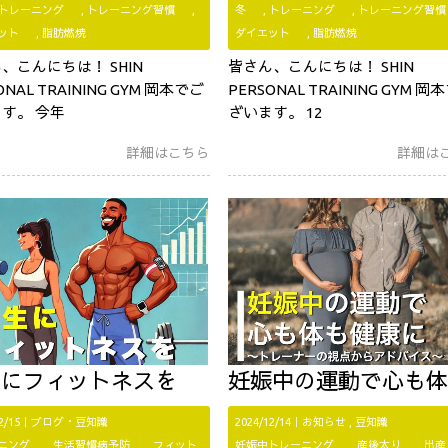
トレーニング
トレーニング習慣
冬
トレーニング
トレーニング習慣
ット
脂肪燃焼
ダイエット
脂肪燃焼
、こんにちは！ SHIN
皆さん、こんにちは！ SHIN
ONAL TRAINING GYM 岡本でご
PERSONAL TRAINING GYM 岡
す。 今年
ざいます。 12
詳細はこちら
詳細は
生にフィットネスを
妊娠中の運動で心も体も健康に：トレーナーの視点からアドバイス
12/15｜
ブログ・豆知識
2024/12/14｜
お知らせ
豆知識
ニング
生活習慣病予防
フィット
妊娠中トレーニング
産後太り
出産