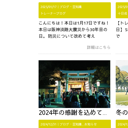
2025/01/17｜
ブログ・豆知識
2025/
トレーナーブログ
十日戎
こんにちは！本日は1月17日ですね！
【トレ
本日は阪神淡路大震災から30年目の
日】 S
日。 防災について改めて考え
で
詳細はこちら
2024年の感謝を込めて ～大晦日～
冬のダイ
2024/12/31｜
ブログ・豆知識
お知らせ
2024/