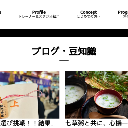
e
Profile
Concept
Prog
ム
トレーナー＆スタジオ紹介
はじめての方へ
料
ブログ・豆知識
選び挑戦！！結果は・・・
七草粥と共に、心機一転の健康習慣を