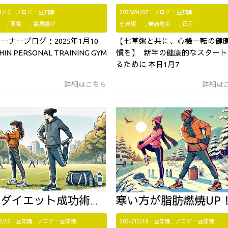
01/10｜
ブログ・豆知識
2025/01/07｜
ブログ・豆知識
西宮
福男選び
七草粥
無病息災
正月
ーナーブログ：2025年1月10
【七草粥と共に、心機一転の健
HIN PERSONAL TRAINING GYM
慣を】 新年の健康的なスタート
るために 本日1月7
詳細はこちら
詳細は
エット成功術！脂肪燃焼を最大化する方法
寒い方が脂肪燃焼UP！冬のトレーニングのスス
12/20｜
豆知識
ブログ・豆知識
2024/12/18｜
豆知識
ブログ・豆知識