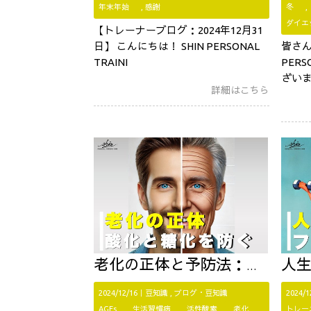
年末年始
感謝
冬
ダイエ
【トレーナーブログ：2024年12月31
日】 こんにちは！ SHIN PERSONAL
皆さん
TRAINI
PERS
ざいま
詳細はこちら
老化の正体と予防法：酸化・糖化の影響と効果的な対策
人
2024/12/16｜
豆知識
ブログ・豆知識
2024/
AGEs
生活習慣病
活性酸素
老化
トレー