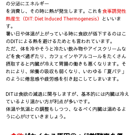
の分泌にエネルギー
を消費し、その時に熱が発生します。これを
食事誘発性
熱産生（DIT: Diet Induced Thermogenesis）
といいま
す。
暑い日や体温が上がっている時に食欲が低下するのはこ
のDITによる熱を避けるためとも言われています。
ただ、体を冷やそうと冷たい飲み物やアイスクリームな
どを食べ過ぎたり、カフェインやアルコールをたくさん
摂取すると
内臓が冷えて胃腸の働きも
悪くなります。そ
れにより、栄養の吸収も弱くなり、いわゆる「夏バテ」
のように倦怠感や疲労感を引き起こしてしまいます。
DITは食欲の減退に関与しますが、基本的には内臓は冷え
ているより温かい方が利点が多いです。
体温や気温との調整もしつつ、なるべく内臓は温めるよ
うに心がけていきましょう。