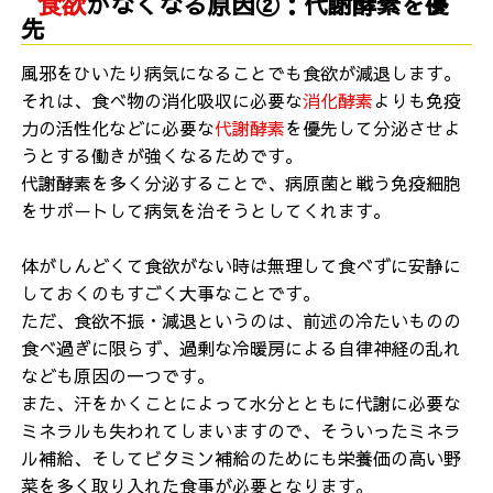
食欲
がなくなる原因②：代謝酵素を優
先
風邪をひいたり病気になることでも食欲が減退します。
それは、食べ物の消化吸収に必要な
消化酵素
よりも免疫
力の活性化などに必要な
代謝酵素
を優先して分泌させよ
うとする働きが強くなるためです。
代謝酵素を多く分泌することで、病原菌と戦う免疫細胞
をサポートして
病気を治そうとしてくれます。
体がしんどくて食欲がない時は無理して食べずに安静に
しておくのもすごく大事なことです。
ただ、食欲不振・減退というのは、前述の冷たいものの
食べ過ぎに限らず、過剰な冷暖房による
自律神経の乱れ
なども原因の一つです。
また、汗をかくことによって水分とともに代謝に必要な
ミネラルも失われて
しまいますので、そういったミネラ
ル補給、そしてビタミン補給のためにも栄養価の高い野
菜を多く取り入れた食事が必要となります。