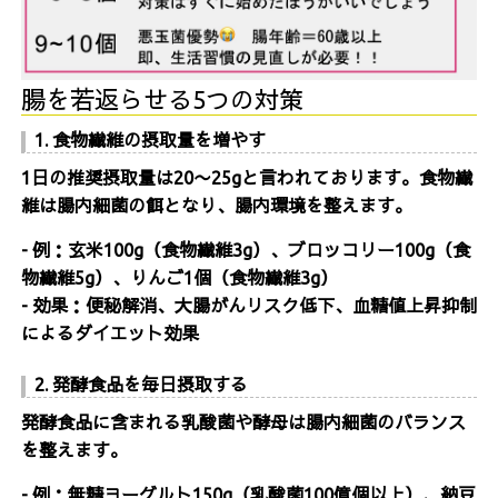
腸を若返らせる5つの対策
1. 食物繊維の摂取量を増やす
1日の推奨摂取量は20〜25gと言われております。食物繊
維は腸内細菌の餌となり、腸内環境を整えます。
- 例：玄米100g（食物繊維3g）、ブロッコリー100g（食
物繊維5g）、りんご1個（食物繊維3g）
- 効果：便秘解消、大腸がんリスク低下、血糖値上昇抑制
によるダイエット効果
2. 発酵食品を毎日摂取する
発酵食品に含まれる乳酸菌や酵母は腸内細菌のバランス
を整えます。
- 例：無糖ヨーグルト150g（乳酸菌100億個以上）、納豆