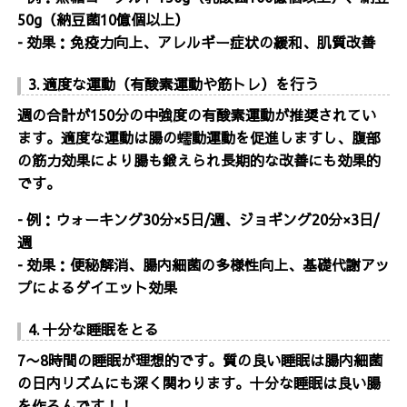
50g（納豆菌10億個以上）
- 効果：免疫力向上、アレルギー症状の緩和、肌質改善
3. 適度な運動（有酸素運動や筋トレ）を行う
週の合計が150分の中強度の有酸素運動が推奨されてい
ます。適度な運動は腸の蠕動運動を促進しますし、腹部
の筋力効果により腸も鍛えられ長期的な改善にも効果的
です。
- 例：ウォーキング30分×5日/週、ジョギング20分×3日/
週
- 効果：便秘解消、腸内細菌の多様性向上、基礎代謝アッ
プによるダイエット効果
4. 十分な睡眠をとる
7〜8時間の睡眠が理想的です。質の良い睡眠は腸内細菌
の日内リズムにも深く関わります。十分な睡眠は良い腸
を作るんです！！