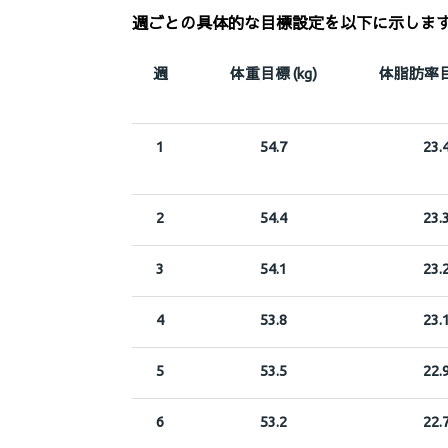
週ごとの具体的な目標設定を以下に示しま
週
体重目標 (kg)
体脂肪率目標
1
54.7
23.
2
54.4
23.
3
54.1
23.
4
53.8
23.
5
53.5
22.
6
53.2
22.