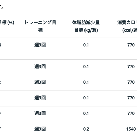
す。
 (%)
トレーニング目
体脂肪減少量
消費カロ
標
目標 (kg/週)
(kcal/
4
週3回
0.1
770
3
週3回
0.1
770
2
週3回
0.1
770
1
週3回
0.1
770
9
週3回
0.1
770
7
週3回
0.2
1540